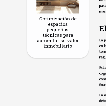
alin
para
más 
Optimización de
espacios
E
pequeños:
técnicas para
La 
aumentar su valor
inmobiliario
en l
tom
regu
Est
cogn
comu
fina
La a
debe