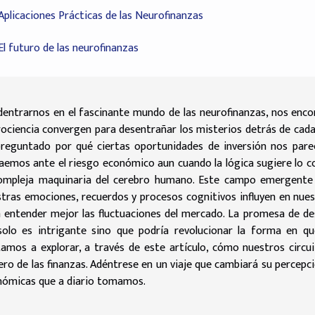
Aplicaciones Prácticas de las Neurofinanzas
El futuro de las neurofinanzas
dentrarnos en el fascinante mundo de las neurofinanzas, nos enco
ociencia convergen para desentrañar los misterios detrás de cada
reguntado por qué ciertas oportunidades de inversión nos parece
aemos ante el riesgo económico aun cuando la lógica sugiere lo c
compleja maquinaria del cerebro humano. Este campo emergente
tras emociones, recuerdos y procesos cognitivos influyen en nues
 entender mejor las fluctuaciones del mercado. La promesa de des
solo es intrigante sino que podría revolucionar la forma en q
tamos a explorar, a través de este artículo, cómo nuestros circu
ero de las finanzas. Adéntrese en un viaje que cambiará su percepció
nómicas que a diario tomamos.