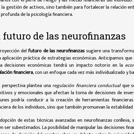
earlos con el perfil de riesgo y las metas financieras del individu
 la gestión de activos, sino también para fortalecer la relación e
profunda de la psicología financiera.
l futuro de las neurofinanzas
proyección del
futuro de las neurofinanzas
sugiere una transforma
a aplicación práctica de estrategias económicas. Anticipamos qu
a decisiones económicas tendrá un impacto notorio en la
eco
lación financiera
, con un enfoque cada vez más individualizado y
a perspectiva plantea una
regulación financiera conductual
que se
itivos y emocionales que afectan la toma de decisiones de inversi
nes podría conducir a la creación de herramientas financieras
nciera de los individuos, sino que también promuevan la estabilidad
dopción de estas técnicas avanzadas en neurofinanzas conlleva, 
n ser subestimados. La posibilidad de manipular las decisiones fin