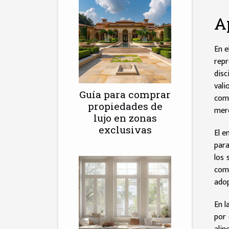
A
En e
repr
disc
vali
Guía para comprar
comp
propiedades de
merc
lujo en zonas
exclusivas
El e
para
los 
comp
adop
En l
por 