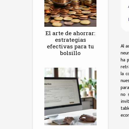
El arte de ahorrar:
estrategias
Al a
efectivas para tu
bolsillo
neur
ha p
retr
la 
nues
para
no 
invi
tabl
eco