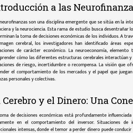
ntroducción a las Neurofinanz
neurofinanzas son una disciplina emergente que se sitúa en la int
nciera y la neurociencia. Esta rama de estudio busca desentrañar 
rminan la toma de decisiones económicas de los individuos. A tra
magen cerebral, los investigadores han identificado áreas espe
uaciones de carácter económico. La neuroeconomía, elemento t
render cómo las diferentes estructuras cerebrales interactúan y c
aciones de riesgo, incertidumbre o recompensa. La visión que of
ender el comportamiento de los mercados y el papel que juegan
nzas personales y colectivas.
l Cerebro y el Dinero: Una Co
oma de decisiones económicas está profundamente influenciada 
ramente en el comportamiento del inversor. Situaciones de 
ionales intensas, donde el temor a perder dinero puede conducir a