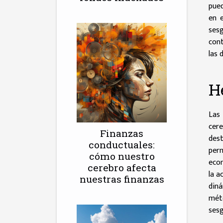
pued
en e
sesg
cont
las 
H
Las 
cere
Finanzas
dest
conductuales:
perm
cómo nuestro
econ
cerebro afecta
la a
nuestras finanzas
diná
mét
sesg