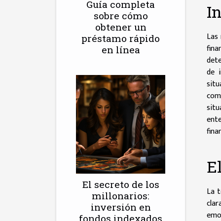
Guía completa
I
sobre cómo
obtener un
Las 
préstamo rápido
fina
en línea
dete
de i
sit
comp
situ
ent
fina
E
El secreto de los
La t
millonarios:
cla
inversión en
emoc
fondos indexados