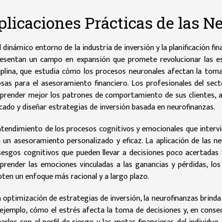
plicaciones Prácticas de las N
l dinámico entorno de la industria de inversión y la planificación fi
esentan un campo en expansión que promete revolucionar las estr
iplina, que estudia cómo los procesos neuronales afectan la tom
osas para el asesoramiento financiero. Los profesionales del se
render mejor los patrones de comportamiento de sus clientes, ant
ado y diseñar estrategias de inversión basada en neurofinanzas.
ntendimiento de los procesos cognitivos y emocionales que intervi
 un asesoramiento personalizado y eficaz. La aplicación de las n
sesgos cognitivos que pueden llevar a decisiones poco acertadas y
render las emociones vinculadas a las ganancias y pérdidas, los
ten un enfoque más racional y a largo plazo.
a optimización de estrategias de inversión, la neurofinanzas brinda
ejemplo, cómo el estrés afecta la toma de decisiones y, en consec