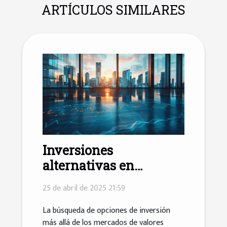
ARTÍCULOS SIMILARES
Inversiones
alternativas en
propiedad
25 de abril de 2025 21:59
comprendiendo REITs
y fondos inmobiliarios
La búsqueda de opciones de inversión
más allá de los mercados de valores
para un flujo de