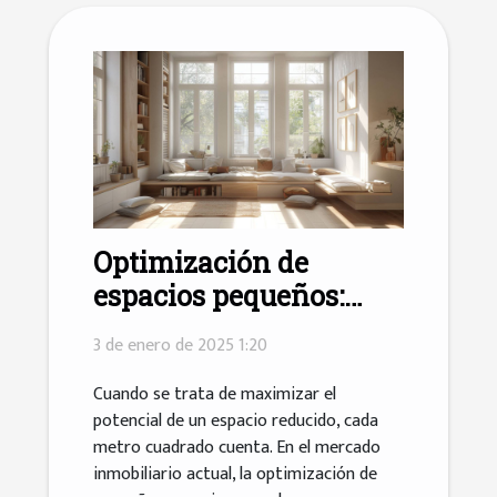
Optimización de
espacios pequeños:
técnicas para
3 de enero de 2025 1:20
aumentar su valor
inmobiliario
Cuando se trata de maximizar el
potencial de un espacio reducido, cada
metro cuadrado cuenta. En el mercado
inmobiliario actual, la optimización de